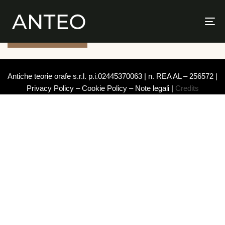
Il tuo preventivo è attualmente vuoto.
Tog
nav
Ritorna al negozio
Antiche teorie orafe s.r.l. p.i.02445370063 | n. REA AL – 256572 |
Privacy Policy – Cookie Policy – Note legali
|
Credits